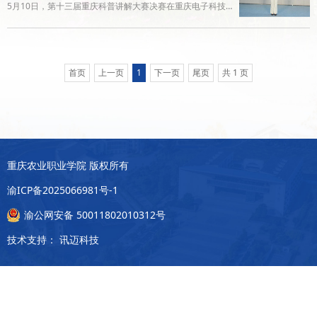
5月10日，第十三届重庆科普讲解大赛决赛在重庆电子科技
大学圆满落幕。本次大赛以“奋进‘十五五’科技谱新篇”为主
题，由市科技局、市委宣传部、市科协、市社科联联合主
办。我校教师敖荣奋勇争先、表现突出，斩获成人组一等奖
首页
上一页
1
下一页
尾页
共 1 页
（第一名），充分展现了我校教师的专业素养和精神风貌。
敖荣老师（右数第2位）本届赛事规格高、覆盖面广、竞争
激烈，吸引全市12个市级部门、37个区县组队参赛，覆盖卫
生健康、农业农村、自然资源
重庆农业职业学院 版权所有
渝ICP备2025066981号-1
渝公网安备 50011802010312号
技术支持：
讯迈科技