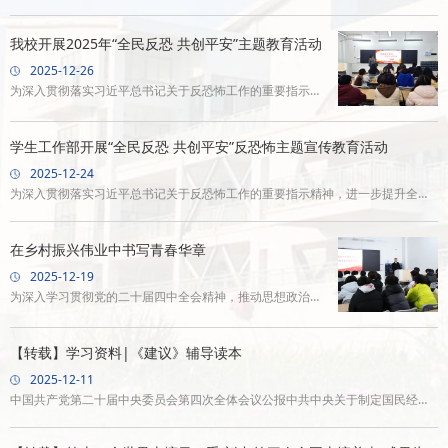
首届学生社团文化艺术节晚会隆重举行，学生工作部负责
问题与挑战，并指明了新时代加强师德师风修养的实践路
人、各二级学院负责人、全体师生与各社团成员齐聚一堂，
我校开展2025年“全民反恐 共创平安”主题教育活动
径。讲座理论结合实际，案例生动，兼具
共同见证这场属于农职院学子的文化盛宴。晚会伊始，学校
2025-12-26
领导唐云理发表致辞，对本次艺术节晚会的顺利召开表示热
为深入贯彻落实习近平总书记关于反恐怖工作的重要指示精
烈祝贺，向为筹备晚会辛勤付出的全体师生及社团成员致以
神，进一步提升社会各界知恐、识恐、防恐、反恐的意识和
衷心感谢和诚挚问候。致辞中，他回顾了本学期首届农职院
能力，引导、推动共同参与反恐怖斗争。按照市反恐办统一
学生工作部开展“全民反恐 共创平安”反恐怖主题宣传教育活动
学子入学以来的成长与蜕变
部署及重庆市相关部门工作部署，近日，重庆农业职业学院
2025-12-24
组织开展反恐怖主义法颁布十周年“全民反恐共创平安”反恐
为深入贯彻落实习近平总书记关于反恐怖工作的重要指示精神，进一步提升全校
怖主题宣传教育活动。全校师生全员参与。本次活动以课堂
师生知恐、识恐、防恐、反恐的意识和能力，引导师生积极参与反恐怖斗争，按
教学为主阵地，结合“线上+线下”形式开展，结合《中华人民
照国家反恐办统一部署及重庆市反恐怖工作领导小组办公室、重庆市教育委员会
在乡村振兴伟业中书写青春华章
共和国反恐怖主义法》最新修
相关通知要求，近日，学生工作部精心组织开展了反恐怖主义法颁布十周年“全民
2025-12-19
反恐共创平安”反恐怖主题宣传教育系列活动。此次宣传教育活动立足校园实际，
为深入学习贯彻党的二十届四中全会精神，推动思想政治教
创新采用“线上+线下”融合、“普遍覆盖+重点
育走深走实。12月16日、19日，学校领导陈长法走上讲台，
为畜牧兽医学院和现代农业技术学院的学生讲授题为“深入学
【转载】学习资料|《建议》辅导读本
习贯彻党的二十届四中全会精神，在乡村振兴伟业中书写青
2025-12-11
春华章”的专题思政课，与我校青年学子共话时代使命、共绘
中国共产党第二十届中央委员会第四次全体会议公报中共中央关于制定国民经济
成长蓝图。课上，学校领导陈长法以党的二十届四中全会精
和社会发展第十五个五年规划的建议习近平：关于《中共中央关于制定国民经济
神为主线，系统回顾了我国“十四五”时期取得的非凡成就，
和社会发展第十五个五年规划的建议》的说明