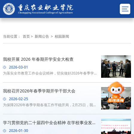
当前位置：
首页
>
新闻公告
>
校园新闻
我校开展 2026 年春期开学安全大检查
2026-03-01
为落实全市教育工作会会议精神，切实做好2026年春季学期
开学准备工作，筑牢校园安全防线，3月1日，学校临时党委
书记陈长法带队深入校园重点区域，开展全覆盖、无死角的
我校召开2026年春季学期开学干部大会
校园安全专项检查，学生工作部、教务处、基建后勤处等相
2026-02-25
关部门负责人参加检查。检查组先后前往教学楼、食堂、超
为保障2026年春季学期各项工作平稳开局，2月25日，我校
市、宿舍、实训中心等场所，通过实地查看、现场问询，全
召开2026年春季学期开学干部大会。校领导班子成员和全体
面检查开学准备及安全责任落实情况，并对前期安全隐患自
中层干部参加会议。会议由校临时党委书记陈长法同志主
学习贯彻党的二十届四中全会精神 在学校事业发展
查自纠成效进行复核。检查组要求，要严
持。会议全面总结了2025年工作成效，分析了学校面临形
新征程上彰显使命担当
2026-01-30
势，并就下一步重点工作提出了明确要求。一是强化党建统