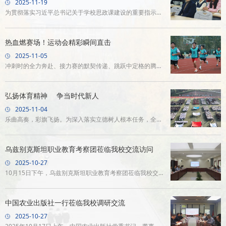
2025-11-19
时为学生高质量就业拓宽渠道，集聚资源。2025年11月19
为贯彻落实习近平总书记关于学校思政课建设的重要指示精
日，我校领导刘永文带队前往璧山区产业创新综合体集群培
神，锻造好落实立德树人根本任务的关键课程，切实提升思
育基地开展企业考察交流。璧山区科技局、区经信委及璧山
政课教学质量与育人实效，2025年11月，由校长陈长法、校
热血燃赛场！运动会精彩瞬间直击
高新区管委会相关负责人陪同
领导刘永文、马克思主义学院负责人伍能英组成的校级思政
2025-11-05
课教学指导组深入教学一线，与同学们同听一堂课，共话成
冲刺时的全力奔赴、接力赛的默契传递、跳跃中定格的腾空
长路，对思政课建设进行现场指导和深入调研。陈长法校长
弧线、领奖台上的闪耀光芒，每一个瞬间都是青春最耀眼的
来到现代农业技术学院，与现代农业装备应用技术专业的同
模样！汗水与呐喊交织，拼搏与欢笑共生，这是速度与力量
弘扬体育精神 争当时代新人
学一起，聆听了张奉老师的《思
的碰撞，更是团结与热爱的绽放！这是校园里最燃的青春记
2025-11-04
忆！运动不止，热血不息！
乐曲高奏，彩旗飞扬。为深入落实立德树人根本任务，全面
提升学生身心健康水平和体育素养，促进学生全面发展，11
月4日上午，重庆农业职业学院第一届运动会开幕式在学校
乌兹别克斯坦职业教育考察团莅临我校交流访问
田径场举行。
2025-10-27
10月15日下午，乌兹别克斯坦职业教育考察团莅临我校交流
访问，共话职业教育发展。上合组织国家多功能经贸平台教
育工作联盟常务秘书长毛德林携联盟工作人员随行，学校陈
中国农业出版社一行莅临我校调研交流
长法、刘永文出席座谈会，学校党政办、教务处及学院负责
2025-10-27
人参会。座谈会上，陈长法首先致辞，对考察团的到来表示