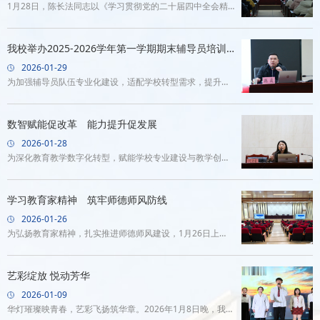
1月28日，陈长法同志以《学习贯彻党的二十届四中全会精
领，对标党建统领“885”工作体系迭代升级工作机制，优化基
神在学校事业发展新征程上彰显使命担当》为题讲授专题党
层党组织设置，强化党员队伍建设和干部队伍锻造，纵深推
课。他围绕深刻领会全会精神核心要义，结合学校实际、农
我校举办2025-2026学年第一学期期末辅导员培训
进全面从严治党；二
业职业教育趋势及重点工作与全体中层干部及党员进行交
会
2026-01-29
流。陈长法同志指出，党的二十届四中全会系统部署教育、
为加强辅导员队伍专业化建设，适配学校转型需求，提升辅
科技、人才强国建设，明确职业教育“前途广阔、大有可
导员履职能力，2026年1月29日上午，我校举办2025-2026
为”的战略定位，为涉农职业院校指明方向。当前正值“十五
学年第一学期期末辅导员培训会。学生工作部、各二级学院
数智赋能促改革 能力提升促发展
五”开局关键期，学习贯彻全会精神，
负责人及全体辅导员参会。本次培训会特邀重庆水利电力职
2026-01-28
业学院练波老师主讲。练波老师拥有20余年一线辅导员工作
为深化教育教学数字化转型，赋能学校专业建设与教学创
经验，具备思想政治教育高级辅导员等多重资质，现任重庆
新，1月27日，我校举办教师教学能力提升专题培训。重庆
市级名师工作室“红色青年”主研人、相关工作室主持人及新
邮电大学代劲教授、重庆电子科技职业大学代才莉教授及重
学习教育家精神 筑牢师德师风防线
进辅导员特聘指导
庆超星平台技术专家受邀授课，学校全体专任教师参加了此
2026-01-26
次培训。代劲教授围绕“数智融合创新职业教育新生态”做专
为弘扬教育家精神，扎实推进师德师风建设，1月26日上
题讲座。他从教育变革“势在必行”切入，结合出生人口趋
午，我校在行政楼大会议室举办专题学习活动。活动由教务
势、高等教育范式演进及规模化与个性化教学矛盾，阐明数
处组织，全体教师参加。本次活动特邀西南大学周琪教授作
艺彩绽放 悦动芳华
智转型的紧迫性；围绕“技术突破”
专题讲座。周教授紧扣新时代教育家精神的核心内涵，立足
2026-01-09
高等职业教育实际，系统阐述了教师的职业使命、师德师风
华灯璀璨映青春，艺彩飞扬筑华章。2026年1月8日晚，我校
建设的重要意义，深刻剖析了当前师德师风建设面临的突出