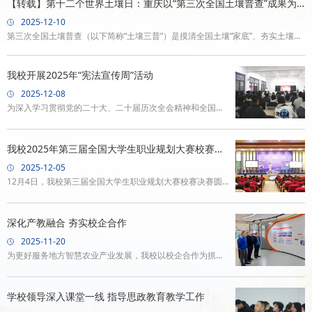
【转载】第十二个世界土壤日：重庆以“第三次全国土壤普查”成果为
重点解读了“十五五”时
基多维科普筑牢土壤保护防线
2025-12-10
第三次全国土壤普查（以下简称“土壤三普”）是摸清全国土壤“家底”、夯实土壤生
态保护与农业高质量发展根基的关键举措，2025年正值土壤三普成果汇总交汇的
攻坚之年。12月5日是第十二个世界土壤日，市土壤三普办组织重庆市农业科学
我校开展2025年“宪法宣传周”活动
院、重庆农业职业学院、西南大学、重庆市农业技术推广总站等单位，采用线上
2025-12-08
线下融合的形式开展系列主题活动。
为深入学习贯彻党的二十大、二十届历次全会精神和全国、
全市教育大会精神，加强宪法法治教育，推动宪法精神进校
园。2025年12月1日至7日，我校紧扣第十二个国家宪法日
我校2025年第三届全国大学生职业规划大赛校赛决
核心要求，以“学习宣传贯彻习近平法治思想，推动宪法深入
赛顺利举行
2025-12-05
人心”为主题，开展了“宪法宣传周”活动。本次活动聚焦我校
12月4日，我校第三届全国大学生职业规划大赛校赛决赛圆
育人定位，作为推进法治校园建设、落实立德树人根本任务
满落幕。经过院赛选拔，12名选手脱颖而出，站上决赛舞
的重要举措。学校召开专题部署会，明确“学宪、知宪、尊
台，展现了农科学子的职业追求与青春担当。大赛在庄严的
深化产教融合 夯实校企合作
宪、守宪、用宪”工作目
国歌声中拉开帷幕。决赛采用“PPT汇报+现场答辩”形式，选
2025-11-20
手围绕职业目标、发展路径等内容进行陈述，并接受评委点
为更好服务地方智慧农业产业发展，我校以校企合作为抓
评与提问。从“苗乡研学梦”的农业畅想到“承生命之重，赋归
手，持续深化产教融合，携手企业共谋创建“未来农业产业创
途以光”的人文关怀，选手们或以亲身经历锚定方向，或以理
新学院”，聚力打造集技术攻关、成果转化和高技能人才培养
学校领导深入课堂一线 指导思政教育教学工作
想信念擘画蓝图。他们
于一体的协同平台，推动人才培养与产业需求精准对接，同