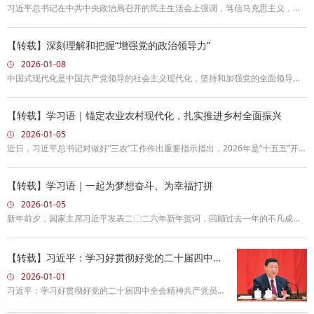
要论述，邀您一同学习领会。任何伟大的事业，都始于梦想而成于实干实干方能
习近平总书记在中共中央政治局召开的民主生活会上强调，笃信马克思主义，坚
兴邦、实干方能强国、实干方能富民。一切不思进取、
定理想信念，是共产党人的立身之本。党的十八大以来，习近平总书记多次强调
要自觉做党的创新理论的笃信笃行者，不断筑牢信仰之基、补足精神之钙、把稳
【转载】深刻理解和把握“增强党的政治领导力”
思想之舵。
2026-01-08
中国式现代化是中国共产党领导的社会主义现代化，坚持和加强党的全面领导是
推进中国式现代化的根本保证。《中共中央关于制定国民经济和社会发展第十五
个五年规划的建议》（以下简称《建议》）指出：“坚持以党的自我革命引领社会
【转载】学习语｜锚定农业农村现代化，扎实推进乡村全面振兴
革命，持之以恒推进全面从严治党，增强党的政治领导力、思想引领力、群众组
2026-01-05
织力、社会号召力，提高党领导经济社会发展能力和水平，为推进中国式现代化
近日，习近平总书记对做好“三农”工作作出重要指示指出，2026年是“十五五”开局
凝聚磅礴力量。”坚持和加强党的全面领导，首先是
之年，做好“三农”工作至关重要。党的十八大以来，习近平总书记关于“三农”工作
发表一系列重要讲话，作出一系列重要指示，为做好新时代新征程“三农”工作指明
【转载】学习语｜一起为梦想奋斗、为幸福打拼
了方向、提供了遵循。今天，党建网梳理了习近平总书记的部分相关重要论述，
2026-01-05
与您一同学习领会。把加快建设农业强国摆上建设社会主义现代化强国的重要位
新年前夕，国家主席习近平发表二〇二六年新年贺词，回顾过去一年的不凡成
置任何时候都不能忽视农业、忘
就，致敬每一位辛勤的奋斗者，勉励大家“一起为梦想奋斗、为幸福打拼，把宏伟
愿景变成美好现实”，这既是温暖人心的深情致意，更是催人奋进的殷切期望。今
【转载】习近平：学习好贯彻好党的二十届四中全
天，党建网梳理了习近平总书记的部分相关重要论述，与您一同学习领会。幸福
会精神
2026-01-01
生活都是奋斗出来的，共同富裕要靠勤劳智慧来创造幸福生活都是奋斗出来的，
习近平：学习好贯彻好党的二十届四中全会精神共产党员网
共同富裕要靠勤劳智慧来创造。要坚持在发展中保障
分享打印纠错学习好贯彻好党的二十届四中全会精神※习近