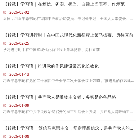
【转载】学习语｜在笃信、务实、担当、自律上当表率、作示范
2026-03-02
近日，习近平总书记在审阅中央政治局委员、书记处书记，全国人大常委会、国
务院、全国政协党组成员，最高人民法院、最高人民检察院党组书记述职报告时
指出，要严格落实中央八项规定及其实施细则精神，始终头脑清醒、怀德自重，
【转载】学习进行时丨在中国式现代化新征程上策马扬鞭、勇往直前
在笃信、务实、担当、自律上当表率、作示范。党的十八大以来，习近平总书记
2026-02-25
多次强调领导干部要坚定理想信念，勇于担当作为，以一身正气树标杆、作表
学习进行时丨在中国式现代化新征程上策马扬鞭、勇往直前
率。今天，党建网梳理了习近平总书记的部分相关重要论
【转载】学习语｜推进党的作风建设常态化长效化
2026-01-13
习近平总书记在党的二十届四中全会第二次全体会议上强调，“推进党的作风建设
常态化长效化”。党的十八大以来，习近平总书记围绕新形势下作风建设抓什么、
怎么抓作出一系列重要论述，深化了我们党对作风建设的规律性认识，为不断推
【转载】学习语｜共产党人是唯物主义者，务实是必备品格
进作风建设常态化长效化提供了根本遵循。今天，党建网梳理了习近平总书记的
2026-01-09
部分相关重要论述，与您一起学习领悟。
习近平总书记在中共中央政治局召开的民主生活会上强调，共产党人是唯物主义
者，务实是必备品格。党的十八大以来，习近平总书记多次就坚持实事求是的思
想路线作出重要论述、提出明确要求，引领全党大力弘扬求真务实之风，推动形
【转载】学习语 | 笃信马克思主义，坚定理想信念，是共产党人的立
身之本
成重实干、求实效的浓厚氛围。今天，党建网梳理了习近平总书记的部分相关重
2026-01-08