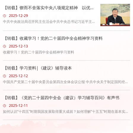
平这次全会，听取了中央政治局工作报告，分析了当前形势
【转载】锲而不舍落实中央八项规定精神 以优良
和任务，审议通过了《中共中央关于制定国民经济和社会发
作风凝心聚力真抓实干 中共中央总书记习近平主
2025-12-29
展第十五个五年规划的建议》，圆满完成各项议程。全会通
持会议并发表重要..
中共中央政治局召开民主生活会中共中央总书记习近平主持
过的《建议》，立足于夯实基础、全面发力，对“十五五”时
会议并发表重要讲话发表时间：2025-12-29来源：新华网中
期事关中国式现代化全局的战略任务作出部署，是指导“十五
共中央政治局召开民主生活会强调锲而不舍落实中央八项规
【转载】收藏学习！党的二十届四中全会精神学习资料
五”时期经济社会发展的纲领性文
定精神以优良作风凝心聚力真抓实干中共中央总书记习近平
2025-12-13
主持会议并发表重要讲话12月25日至26日，中共中央政治局
收藏学习！党的二十届四中全会精神学习资料
召开民主生活会，中共中央总书记习近平主持会议并发表重
要讲话。新华社记者谢环驰摄新华社北京12月26日电中共中
【转载】学习资料|《建议》辅导读本
央政治局于12
2025-12-12
中国共产党第二十届中央委员会第四次全体会议公报 中共中央关于制定国民经济
和社会发展第十五个五年规划的建议 习近平：关于《中共中央关于制定国民经济
和社会发展第十五个五年规划的建议》的说明
【转载】《党的二十届四中全会（建议）学习辅导百问》有声书
2025-12-11
如何认识“十四五”时期我国发展取得重大成就？如何理解“十五五”时期在基本实现
社会主义现代化进程中的重要地位？