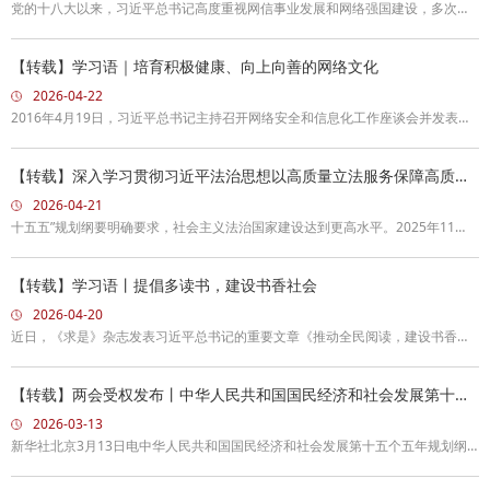
党的十八大以来，习近平总书记高度重视网信事业发展和网络强国建设，多次强
调“网络空间天朗气清、生态良好，符合人民利益。网络空间乌烟瘴气、生态恶
化，不符合人民利益”。
【转载】学习语｜培育积极健康、向上向善的网络文化
2026-04-22
2016年4月19日，习近平总书记主持召开网络安全和信息化工作座谈会并发表重
要讲话，为做好网络安全和信息化工作指明了前进方向、提供了重要遵循。10年
来，我国从网络大国向着网络强国阔步迈进。今天，党建网梳理了习近平总书记
【转载】深入学习贯彻习近平法治思想以高质量立法服务保障高质量
发展
关于网络强国建设的部分相关重要论述，与您一同学习。
2026-04-21
十五五”规划纲要明确要求，社会主义法治国家建设达到更高水平。2025年11
月，习近平总书记对全面依法治国工作作出重要指示强调，聚焦建设更加完善的
中国特色社会主义法治体系、建设更高水平的社会主义法治国家；全面推进国家
【转载】学习语丨提倡多读书，建设书香社会
各方面工作法治化，为以中国式现代化全面推进强国建设、民族复兴伟业提供有
2026-04-20
力法治保障。人民代表大会制度具有保障全面依法治国、实现国家各方面工作法
近日，《求是》杂志发表习近平总书记的重要文章《推动全民阅读，建设书香社
治化的显著优势。人大在推进全面依法治国中担负
会》。文章指出，要建设全民终身学习的学习型社会、学习型大国，促进人人皆
学、处处能学、时时可学，促进人的全面发展。今天，党建网梳理了习近平总书
【转载】两会受权发布丨中华人民共和国国民经济和社会发展第十五
个五年规划纲要
记的部分相关重要论述，与您一同学习领会。
2026-03-13
新华社北京3月13日电中华人民共和国国民经济和社会发展第十五个五年规划纲
要目录第一篇奋力开创中国式现代化建设新局面