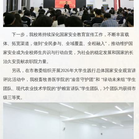
下一步，
我校
将持续深化国家安全教育宣传工作，不断丰富载
体、拓宽渠道，
做到
“全民参与、全域覆盖、全程融入”，推动维护国
家安全成为
全校师生
共识与行动自觉，为
社会
的稳定发展和国家的长
治久安贡献
农职院
力量。
另讯，在
市教委组织开展
2026年大学生践行总体国家安全观宣讲
评比活动中，
我校畜牧兽医学院
的
“渝音守护团”和 “绿动未来组”学生
团队
、现代农业技术学院
的
“护粮宣讲队”学生团队，3个团队均获得市
级三等奖。