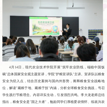
4月14日，现代农业技术学院开展"筑牢农业防线，端稳中国饭
碗"总体国家安全观主题宣讲，学院"护粮宣讲队"主讲。宣讲队以粮食
安全为切入点，结合历史案例与国内外形势，阐释粮食安全战略地
位，解读"藏粮于地、藏粮于技"内涵，分析全球粮食安全挑战，号召
学生践行节粮理念。内容详实生动，引发强烈共鸣。李大龙老师总结
指出，粮食安全是"国之大者"，勉励同学们厚植爱农情怀、练就兴农