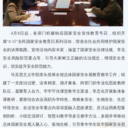
4月8日起
，
各部门
积极响应国家安全宣传教育号召，组织开
展
“4·15”全民国家安全教育日
系列
活动，营造全社会共同维护国家安
全的浓厚氛围
。宣传
活动内容
丰富，涵盖了国家安全法律法规、常见
安全风险防范要点等，引导
大家
树立正确的法治观念，增强安全意
识，切实提升安全防范能力。
马克思主义学院牵头统筹全校总体国家安全观教育教学工作，组
建了一支政治过硬、业务精湛、德才兼备、跨部门的专业化思政教师
队伍，凝聚育人合力。牢牢守住课堂教学主渠道，常态化开展集体备
课教研，紧密结合农业高职办学特色，将粮食安全、生物安全、生态
环境安全、农业安全等重点内容深度融入思政课堂。灵活运用典型案
例剖析、小组交流研讨、智慧
AI教学等多元教学方法，多措并举推动
总体国家安全观入脑入心、落地生根，引导青年学生筑牢国家安全思