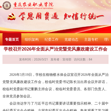
专题首页
组织架构
纪委工作
党建动态
主题专栏
理论
学校召开2026年全面从严治党暨党风廉政建设工作会
发布时间：2026/3/21
发布者：宣传部
访问次数：
84
202
6
年
3
月
19
日，学校在
格物楼水体
会议室召开
202
6
年全面从严治
党
暨党风廉政建设
工作会，
校临时
党委书记
陈长法
出席会议并讲话，
校临时
党委副书记
董鹏
主持会议，校
临时
党委委员、各部门负责人、
全体党员参加会议
。
会议传达学习了习近平总书记重要讲话
重要指示
精神、
二十届
中
央纪委五次全会精神、
六届市纪委五次全会
精神，
集体
观看
了学习视