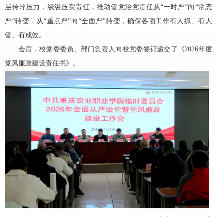
层传导压力，级级压实责任，推动管党治党责任从
“一时严”向“常态
严”转变，从“重点严”向“全面严”转变，确保各项工作有人抓、有人
管、有成效
。
会
后
，校
党委委员、部门负责人
向校党委
签订
递交
了
《
202
6
年度
党风廉政建设责任书》。