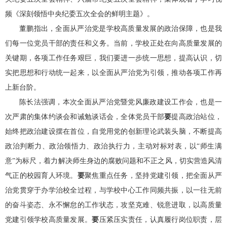
频
《深刻领悟中央纪委五次全会的鲜明主题》
。
董鹏
指出，全面从严治党是学校高质量发展的政治保障，也是我
们每一位
党员
干部的责任和义务。当前，学校正处在向高质量发展的
关键期，各项工作任务艰巨，我们要进一步统一思想，提高认识，切
实把思想和行动统一起来，以全面从严治党为引领，推动各项工作再
上新台阶。
陈长法
强调，本次全面从严治党暨党风廉政建设工作会，也是一
次严肃的集体约谈会和诫勉谈话会
，
全体党员干部
要
提高政治站位，
始终把政治建设摆在首位，自觉用党的创新理论武装头脑，不断提高
政治判断力、政治领悟力、政治执行力
，
主动对标对表，以
“师生满
意”为标尺，着力解决师生身边的腐败问题和不正之风，切实营造风清
气正的校园育人环境。
要
聚焦重点任务，坚持党建引领，把全面从严
治党贯穿于办学治校全过程，与学校中心工作同频共振
，
以一往无前
的奋斗姿态、永不懈怠的工作状态，攻坚克难、锐意进取，以高质量
党建引领学校高质量发展
。
要
压紧压实责任，认真履行
岗位职责
，层